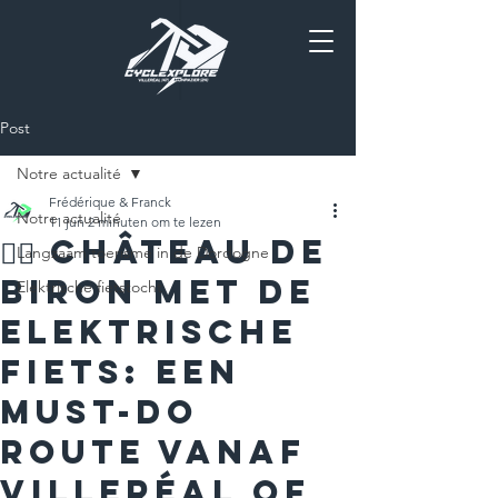
Post
Notre actualité
Frédérique & Franck
Notre actualité
11 jun
2 minuten om te lezen
🚴‍♂️ Château de
Langzaam toerisme in de Dordogne
Biron met de
Elektrische fietstocht
elektrische
fiets: een
must-do
route vanaf
Villeréal of