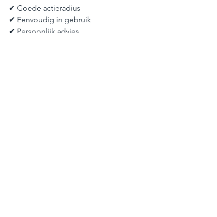
✔ Goede actieradius
✔ Eenvoudig in gebruik
✔ Persoonlijk advies
📍 Verhuur in Villeréal en Monpazier
👉 Boek uw fiets en ontdek Biron
Cyclexplore winkel in Monpazier