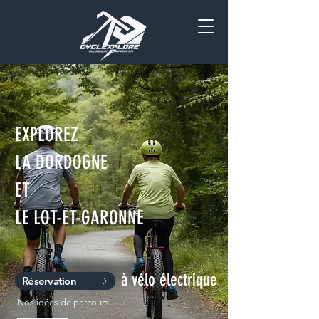
EXPLOREZ
LA DORDOGNE
ET
LE LOT-ET-GARONNE
à vélo électrique
Réservation
Nos idées de parcours